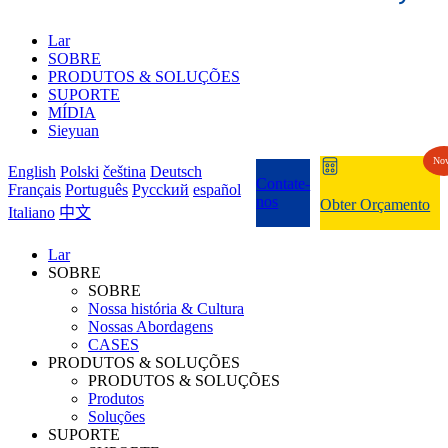
Lar
SOBRE
PRODUTOS & SOLUÇÕES
SUPORTE
MÍDIA
Sieyuan
No
English
Polski
čeština
Deutsch
Contate-
Français
Português
Pycckий
español
nos
Obter Orçamento
Italiano
中文
Lar
SOBRE
SOBRE
Nossa história & Cultura
Nossas Abordagens
CASES
PRODUTOS & SOLUÇÕES
PRODUTOS & SOLUÇÕES
Produtos
Soluções
SUPORTE