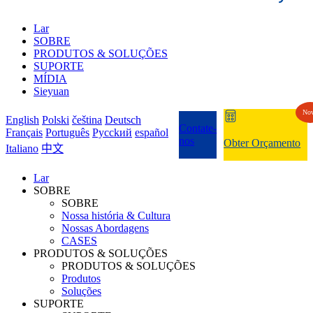
Lar
SOBRE
PRODUTOS & SOLUÇÕES
SUPORTE
MÍDIA
Sieyuan
No
English
Polski
čeština
Deutsch
Contate-
Français
Português
Pycckий
español
nos
Obter Orçamento
Italiano
中文
Lar
SOBRE
SOBRE
Nossa história & Cultura
Nossas Abordagens
CASES
PRODUTOS & SOLUÇÕES
PRODUTOS & SOLUÇÕES
Produtos
Soluções
SUPORTE