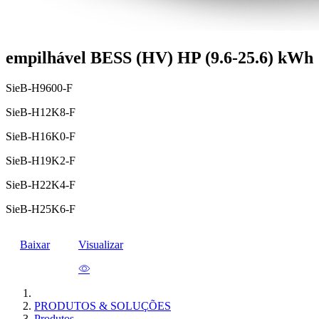
empilhável BESS (HV) HP (9.6-25.6) kWh
SieB-H9600-F
SieB-H12K8-F
SieB-H16K0-F
SieB-H19K2-F
SieB-H22K4-F
SieB-H25K6-F
Baixar
Visualizar
PRODUTOS & SOLUÇÕES
Produtos