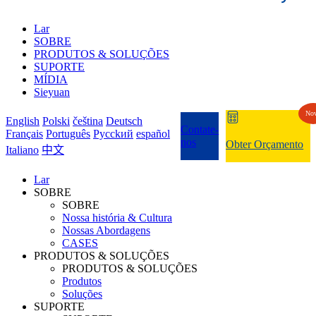
Lar
SOBRE
PRODUTOS & SOLUÇÕES
SUPORTE
MÍDIA
Sieyuan
No
English
Polski
čeština
Deutsch
Contate-
Français
Português
Pycckий
español
nos
Obter Orçamento
Italiano
中文
Lar
SOBRE
SOBRE
Nossa história & Cultura
Nossas Abordagens
CASES
PRODUTOS & SOLUÇÕES
PRODUTOS & SOLUÇÕES
Produtos
Soluções
SUPORTE